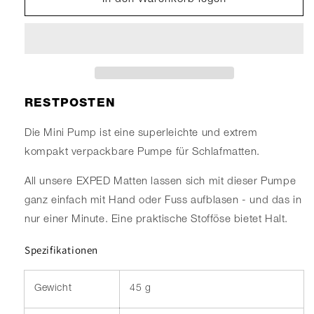
für
für
Mini
Mini
Pump
Pump
RESTPOSTEN
Die Mini Pump ist eine superleichte und extrem
kompakt verpackbare Pumpe für Schlafmatten.
All unsere EXPED Matten lassen sich mit dieser Pumpe
ganz einfach mit Hand oder Fuss aufblasen - und das in
nur einer Minute. Eine praktische Stofföse bietet Halt.
Spezifikationen
Gewicht
45 g