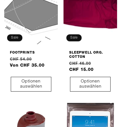
Sale
Sale
FOOTPRINTS
SLEEPWELL ORG.
COTTON
Normaler
Verkaufspreis
CHF 54.00
Normaler
Verkaufspreis
CHF 46.00
Preis
Von CHF 35.00
Preis
CHF 15.00
Optionen
Optionen
auswählen
auswählen