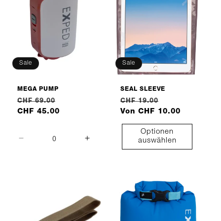
Sale
Sale
MEGA PUMP
SEAL SLEEVE
Normaler
Verkaufspreis
Normaler
Verkaufspreis
CHF 69.00
CHF 19.00
Preis
CHF 45.00
Preis
Von CHF 10.00
Optionen
auswählen
Verringere
Erhöhe
die
die
Menge
Menge
für
für
Default
Default
Title
Title