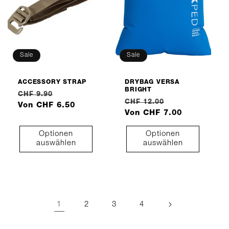
Sale
Sale
ACCESSORY STRAP
DRYBAG VERSA
BRIGHT
Normaler
Verkaufspreis
CHF 9.90
Normaler
Verkaufspreis
CHF 12.00
Preis
Von CHF 6.50
Preis
Von CHF 7.00
Optionen
Optionen
auswählen
auswählen
1
2
3
4