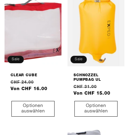
Sale
Sale
CLEAR CUBE
SCHNOZZEL
PUMPBAG UL
Normaler
Verkaufspreis
CHF 24.00
Normaler
Verkaufspreis
CHF 31.00
Preis
Von CHF 16.00
Preis
Von CHF 15.00
Optionen
Optionen
auswählen
auswählen