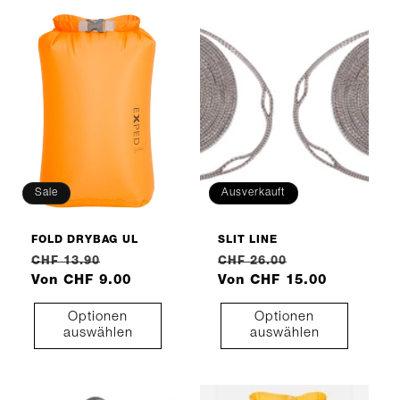
I
E
:
Sale
Ausverkauft
FOLD DRYBAG UL
SLIT LINE
Normaler
Verkaufspreis
Normaler
Verkaufspreis
CHF 13.90
CHF 26.00
Preis
Von CHF 9.00
Preis
Von CHF 15.00
Optionen
Optionen
auswählen
auswählen