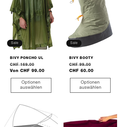
Sale
Sale
BIVY PONCHO UL
BIVY BOOTY
Normaler
Verkaufspreis
Normaler
Verkaufspreis
CHF 169.00
CHF 99.00
Preis
Von CHF 99.00
Preis
CHF 60.00
Optionen
Optionen
auswählen
auswählen