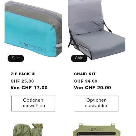
Sale
Sale
ZIP PACK UL
CHAIR KIT
Normaler
Verkaufspreis
Normaler
Verkaufspreis
CHF 25.00
CHF 94.00
Preis
Von CHF 17.00
Preis
Von CHF 20.00
Optionen
Optionen
auswählen
auswählen