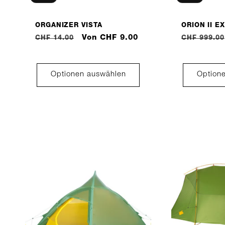
ORGANIZER VISTA
ORION II E
Normaler
Verkaufspreis
Von CHF 9.00
Normaler
CHF 14.00
CHF 999.00
Preis
Preis
Optionen auswählen
Option