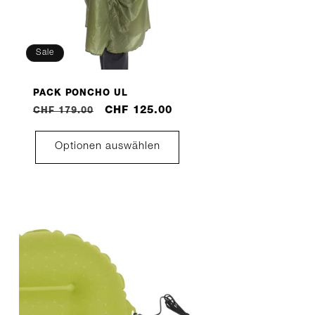
Sale
PACK PONCHO UL
Normaler
Verkaufspreis
CHF 125.00
CHF 179.00
Preis
Optionen auswählen
he
e
lt