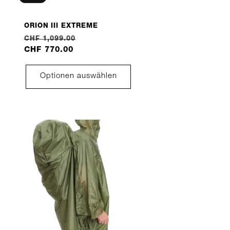
ORION III EXTREME
Normaler
Verkaufspreis
CHF 1,099.00
Preis
CHF 770.00
Optionen auswählen
he
e