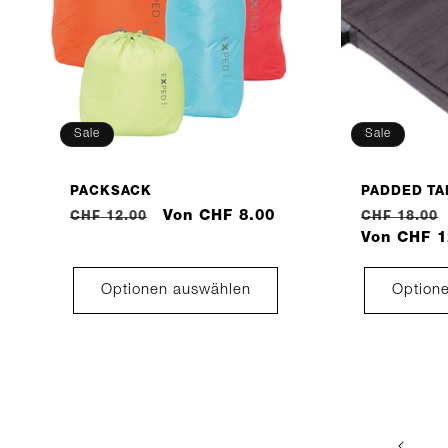
Sale
Sale
PACKSACK
PADDED TA
Normaler
Verkaufspreis
Von CHF 8.00
Normaler
CHF 12.00
CHF 18.00
Preis
Preis
Von CHF 1
Optionen auswählen
Option