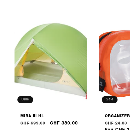
O
R
I
E
:
Sale
Sale
MIRA III HL
ORGANIZER
Normaler
Verkaufspreis
CHF 380.00
Normaler
CHF 699.00
CHF 24.00
Preis
Preis
Von CHF 1