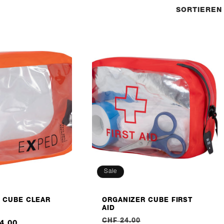
SORTIEREN
Sale
 CUBE CLEAR
ORGANIZER CUBE FIRST
AID
Verkaufspreis
Normaler
Verkaufspreis
CHF 24.00
4.00