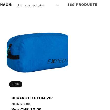
 NACH:
169 PRODUKTE
Sale
ORGANIZER ULTRA ZIP
Normaler
Verkaufspreis
CHF 20.00
Preis
Von CHF 12.00