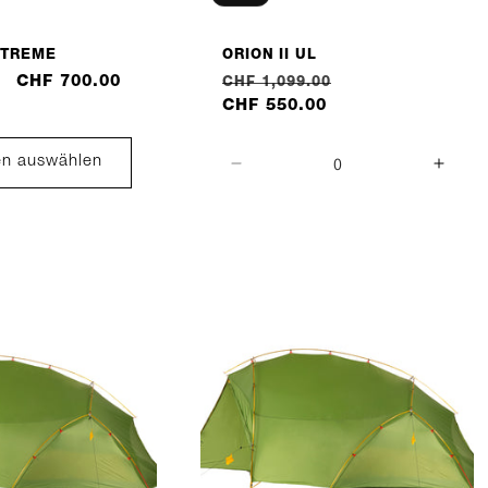
XTREME
ORION II UL
Verkaufspreis
CHF 700.00
Normaler
Verkaufspreis
CHF 1,099.00
Preis
CHF 550.00
en auswählen
Verringere
Erhö
die
die
Menge
Meng
für
für
moss
moss