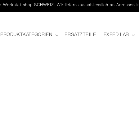
 Werkstattshop SCHWEIZ. Wir liefern ausschliesslich an Adressen i
PRODUKTKATEGORIEN
ERSATZTEILE
EXPED LAB